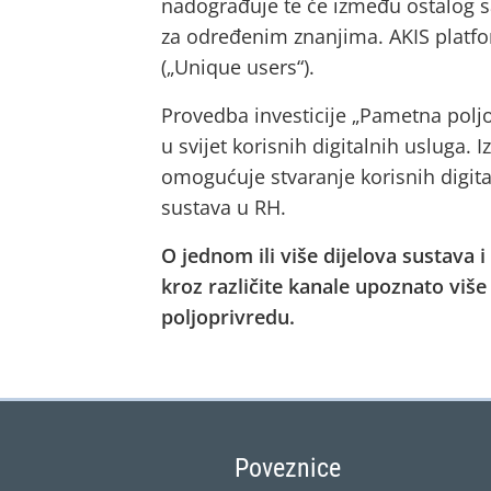
nadograđuje te će između ostalog sa
za određenim znanjima. AKIS platfor
(„Unique users“).
Provedba investicije „Pametna poljo
u svijet korisnih digitalnih usluga.
omogućuje stvaranje korisnih digita
sustava u RH.
O jednom ili više dijelova sustava
kroz različite kanale upoznato viš
poljoprivredu.
Poveznice