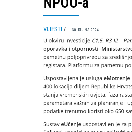
NPOO-a
VIJESTI
/
30. RUJNA 2024.
U okviru investicije
C1.5. R3-I2 – P
oporavka i otpornosti
,
Ministarstv
pametnu poljoprivredu sa središnjo
registara. Platformu za pametnu pol
Uspostavljena je usluga
eMotrenje
400 lokacija diljem Republike Hrvat
stanja vremenskih uvjeta, faza rasta i
parametara važnih za planiranje i 
podatke trenutno koristi oko 650 sav
Sustav
eUčenje
uspostavljen je za p