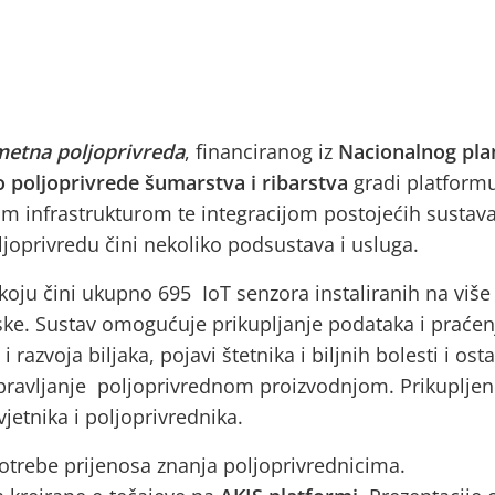
ametna poljoprivreda
, financiranog iz
Nacionalnog pla
o poljoprivrede šumarstva i ribarstva
gradi platform
m infrastrukturom te integracijom postojećih sustava
joprivredu čini nekoliko podsustava i usluga.
koju čini ukupno 695 IoT senzora instaliranih na više
ske. Sustav omogućuje prikupljanje podataka i praćen
 razvoja biljaka, pojavi štetnika i biljnih bolesti i osta
upravljanje poljoprivrednom proizvodnjom. Prikuplje
jetnika i poljoprivrednika.
otrebe prijenosa znanja poljoprivrednicima.