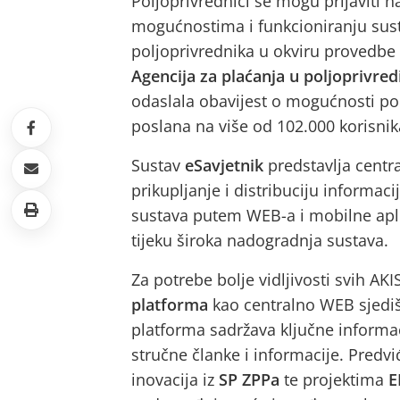
Poljoprivrednici se mogu prijaviti n
mogućnostima i funkcioniranju sust
poljoprivrednika u okviru provedbe 
Agencija za plaćanja u poljoprivred
odaslala obavijest o mogućnosti po
poslana na više od 102.000 korisnik
Sustav
eSavjetnik
predstavlja centra
prikupljanje i distribuciju informac
sustava putem WEB-a i mobilne aplik
tijeku široka nadogradnja sustava.
Za potrebe bolje vidljivosti svih AK
platforma
kao centralno WEB sjedi
platforma sadržava ključne informac
stručne članke i informacije. Pred
inovacija iz
SP ZPPa
te projektima
E