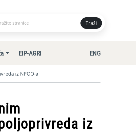
Traži
e
ža
EIP-AGRI
ENG
rivreda iz NPOO-a
vnim
poljoprivreda iz