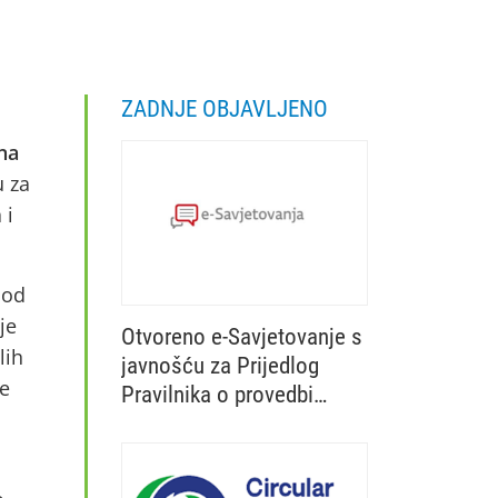
ZADNJE OBJAVLJENO
na
u za
 i
 od
je
Otvoreno e-Savjetovanje s
lih
javnošću za Prijedlog
ne
Pravilnika o provedbi
Ministarstvo poljoprivrede, šumarstva i 
izravne potpore
poljoprivredi i IAKS mjera
ruralnog razvoja za 2027.