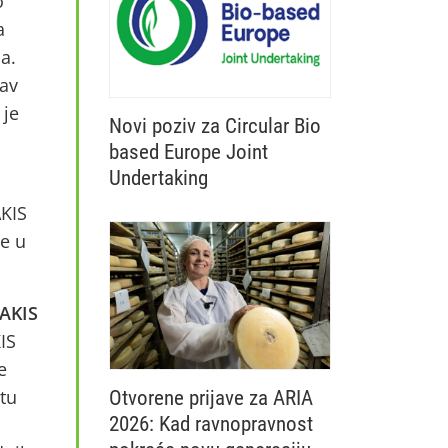
o
godinu
a
a.
av
 je
Novi poziv za Circular Bio
based Europe Joint
Undertaking
Otvoren je novi poziv Circular Bio base
AKIS
je u
AKIS
KIS
e
tu
Otvorene prijave za ARIA
2026: Kad ravnopravnost