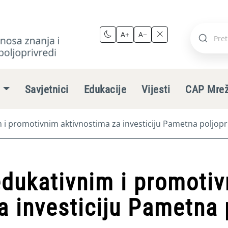
A+
A−
Pretraži
stranic
e
Savjetnici
Edukacije
Vijesti
CAP Mre
m i promotivnim aktivnostima za investiciju Pametna poljop
edukativnim i promoti
a investiciju Pametna 