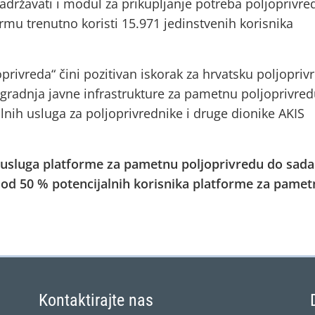
državati i modul za prikupljanje potreba poljoprivre
mu trenutno koristi 15.971 jedinstvenih korisnika
privreda“ čini pozitivan iskorak za hrvatsku poljopriv
 Izgradnja javne infrastrukture za pametnu poljoprivre
lnih usluga za poljoprivrednike i druge dionike AKIS
 i usluga platforme za pametnu poljoprivredu do sada
e od 50 % potencijalnih korisnika platforme za pame
Kontaktirajte nas