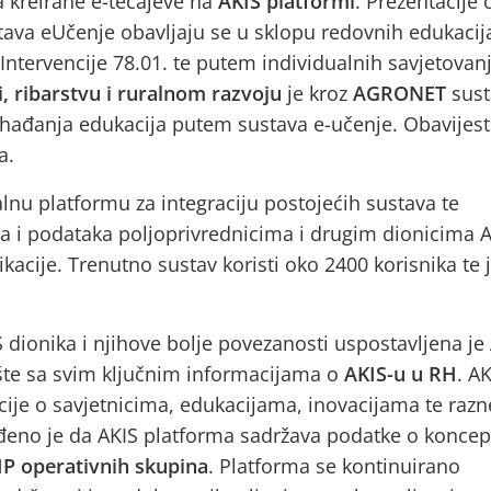
a kreirane e-tečajeve na
AKIS platformi
. Prezentacije 
ava eUčenje obavljaju se u sklopu redovnih edukacij
Intervencije 78.01. te putem individualnih savjetovanj
i, ribarstvu i ruralnom razvoju
je kroz
AGRONET
sust
hađanja edukacija putem sustava e-učenje. Obavijest
a.
lnu platformu za integraciju postojećih sustava te
ija i podataka poljoprivrednicima i drugim dionicima 
acije. Trenutno sustav koristi oko 2400 korisnika te 
IS dionika i njihove bolje povezanosti uspostavljena je
šte sa svim ključnim informacijama o
AKIS-u u RH
. A
ije o savjetnicima, edukacijama, inovacijama te razn
viđeno je da AKIS platforma sadržava podatke o koncep
IP operativnih skupina
. Platforma se kontinuirano