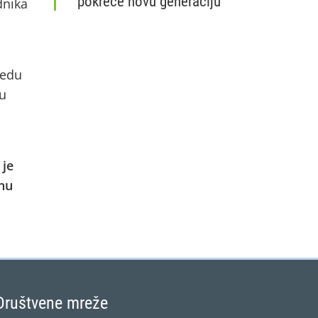
pokreće novu generaciju
dnika
Nacionalna mreža Zajedničke poljoprivred
redu
du
 je
tnu
Društvene mreže