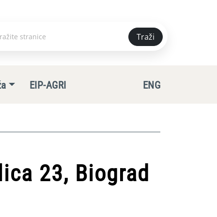
Traži
e
ža
EIP-AGRI
ENG
ica 23, Biograd