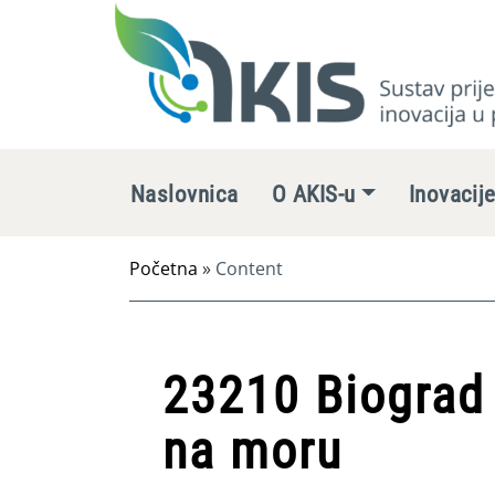
Naslovnica
O AKIS-u
Inovacij
Početna
»
Content
23210 Biograd 
na moru