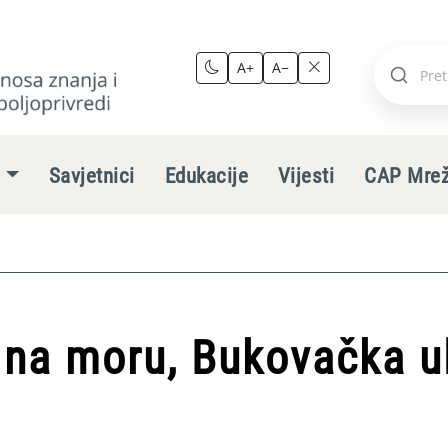
A+
A−
Pretraži
stranic
e
Savjetnici
Edukacije
Vijesti
CAP Mre
na moru, Bukovačka ul