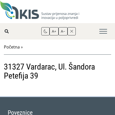
A+
A−
Početna
»
31327 Vardarac, Ul. Šandora
Petefija 39
Poveznice