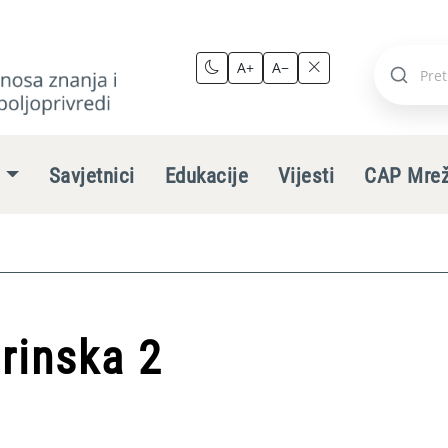
A+
A−
Pretraži
stranic
e
Savjetnici
Edukacije
Vijesti
CAP Mre
rinska 2