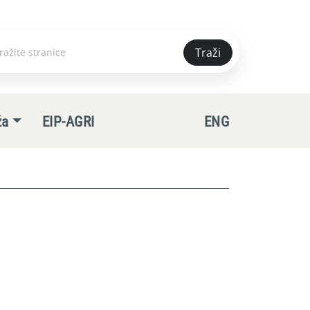
Traži
e
ža
EIP-AGRI
ENG