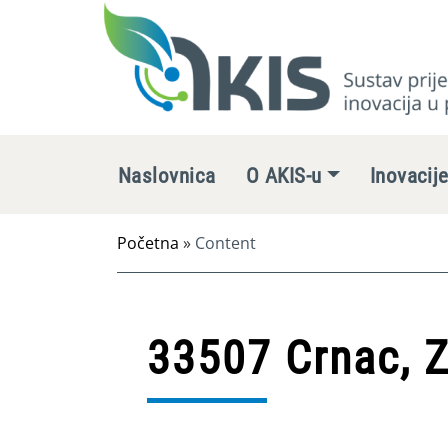
Naslovnica
O AKIS-u
Inovacij
Početna
»
Content
33507 Crnac, Z