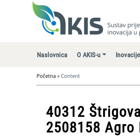
Naslovnica
O AKIS-u
Inovacij
Početna
»
Content
40312 Štrigova
2508158 Agro 