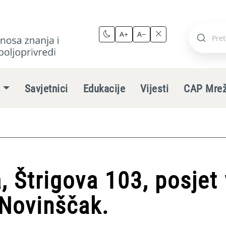
A+
A−
Pretraži
stranic
e
Savjetnici
Edukacije
Vijesti
CAP Mre
, Štrigova 103, posjet
Novinščak.