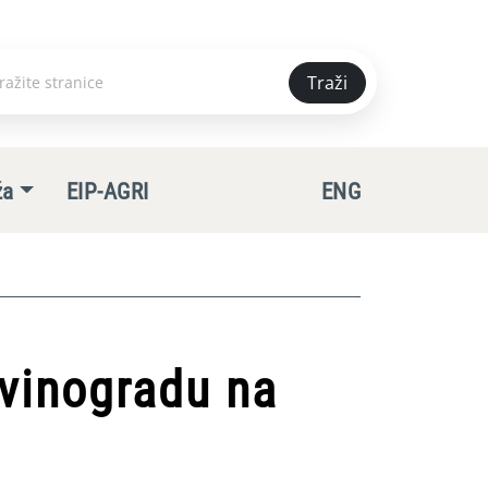
Traži
e
ža
EIP-AGRI
ENG
 vinogradu na