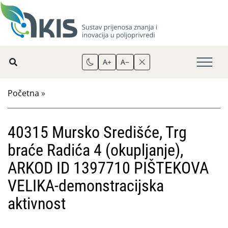
A+
A−
Početna
»
40315 Mursko Središće, Trg
braće Radića 4 (okupljanje),
ARKOD ID 1397710 PIŠTEKOVA
VELIKA-demonstracijska
aktivnost