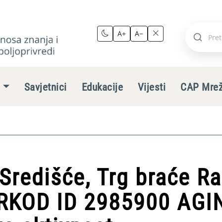
A+
A−
Pretraži
stranic
e
Savjetnici
Edukacije
Vijesti
CAP Mre
redišće, Trg braće Ra
 ARKOD ID 2985900 AGI