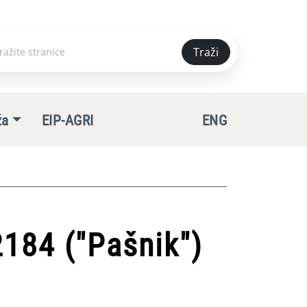
Traži
e
ža
EIP-AGRI
ENG
184 ("Pašnik")