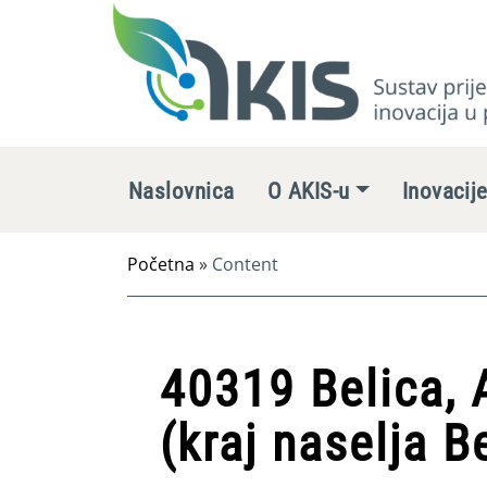
Naslovnica
O AKIS-u
Inovacij
Početna
»
Content
40319 Belica, 
(kraj naselja B