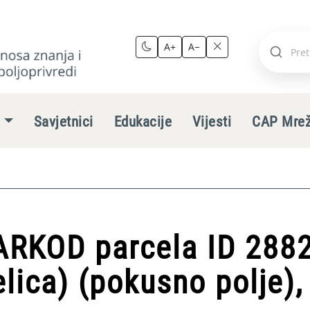
A+
A−
Pretraži
stranic
e
Savjetnici
Edukacije
Vijesti
CAP Mre
ARKOD parcela ID 2882
elica) (pokusno polje),