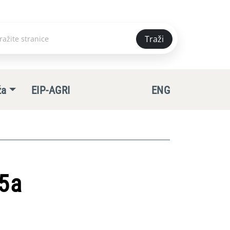
Traži
e
ža
EIP-AGRI
ENG
75a