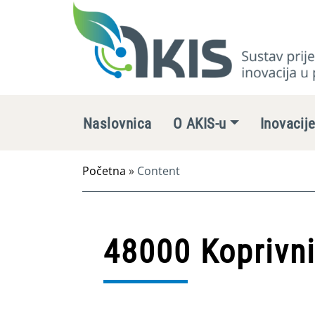
Naslovnica
O AKIS-u
Inovacij
Početna
»
Content
48000 Koprivni