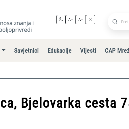
A+
A−
Pretraži
stranic
e
Savjetnici
Edukacije
Vijesti
CAP Mre
ca, Bjelovarka cesta 