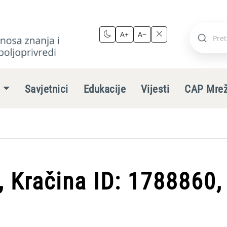
A+
A−
Pretraži
stranic
e
Savjetnici
Edukacije
Vijesti
CAP Mre
, Kračina ID: 1788860