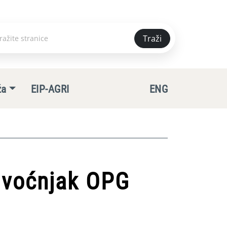
Traži
e
ža
EIP-AGRI
ENG
, voćnjak OPG