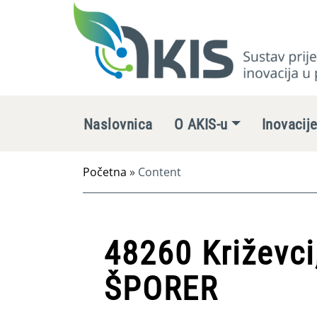
Naslovnica
O AKIS-u
Inovacij
Početna
»
Content
48260 Križevci
ŠPORER