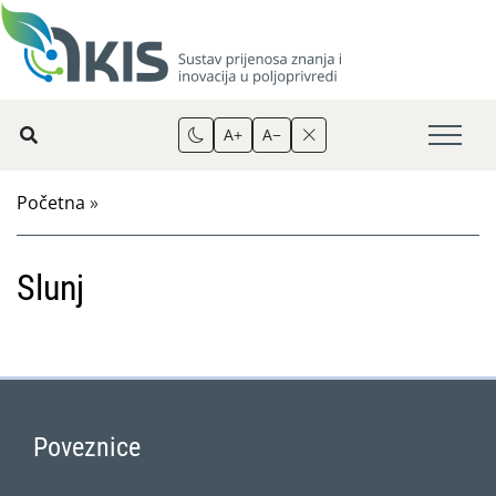
A+
A−
Početna
»
Slunj
Poveznice