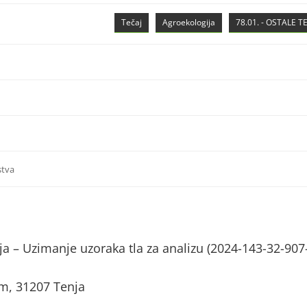
Tečaj
Agroekologija
78.01. - OSTALE 
stva
nja – Uzimanje uzoraka tla za analizu (2024-143-32-907
om, 31207 Tenja