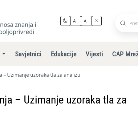
A+
A−
Pretraži
stranic
e
Savjetnici
Edukacije
Vijesti
CAP Mre
ja – Uzimanje uzoraka tla za analizu
dnja – Uzimanje uzoraka tla za