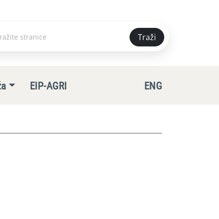
Traži
e
ža
EIP-AGRI
ENG