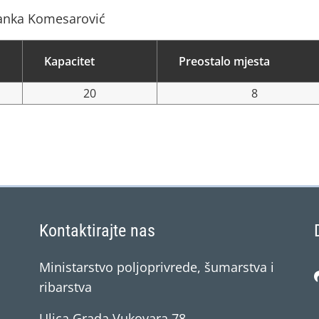
anka Komesarović
Kapacitet
Preostalo mjesta
20
8
Kontaktirajte nas
Ministarstvo poljoprivrede, šumarstva i
ribarstva
Ulica Grada Vukovara 78