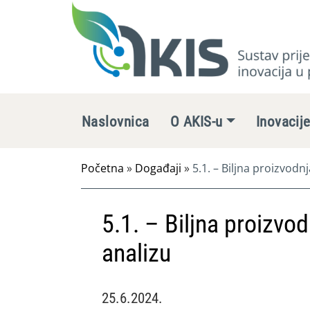
Naslovnica
O AKIS-u
Inovacij
Početna
»
Događaji
»
5.1. – Biljna proizvodn
5.1. – Biljna proizvo
analizu
25.6.2024.