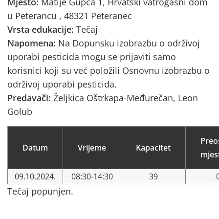
Mjesto:
Matije Gupca 1, Hrvatski vatrogasni dom
u Peterancu , 48321 Peteranec
Vrsta edukacije:
Tečaj
Napomena:
Na Dopunsku izobrazbu o održivoj
uporabi pesticida mogu se prijaviti samo
korisnici koji su već položili Osnovnu izobrazbu o
održivoj uporabi pesticida.
Predavači:
Željkica Oštrkapa-Međurečan, Leon
Golub
Preo
Datum
Vrijeme
Kapacitet
mjes
09.10.2024.
08:30-14:30
39
Tečaj popunjen.