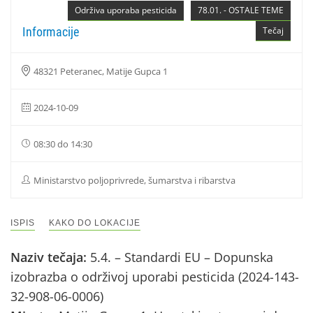
Održiva uporaba pesticida
78.01. - OSTALE TEME
Informacije
Tečaj
48321 Peteranec, Matije Gupca 1
2024-10-09
08:30 do 14:30
Ministarstvo poljoprivrede, šumarstva i ribarstva
ISPIS
KAKO DO LOKACIJE
Naziv tečaja:
5.4. – Standardi EU – Dopunska
izobrazba o održivoj uporabi pesticida (2024-143-
32-908-06-0006)