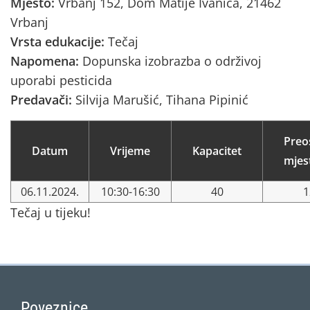
Mjesto:
Vrbanj 152, Dom Matije Ivanića, 21462
Vrbanj
Vrsta edukacije:
Tečaj
Napomena:
Dopunska izobrazba o održivoj
uporabi pesticida
Predavači:
Silvija Marušić, Tihana Pipinić
Preo
Datum
Vrijeme
Kapacitet
mjes
06.11.2024.
10:30-16:30
40
1
Tečaj u tijeku!
Poveznice