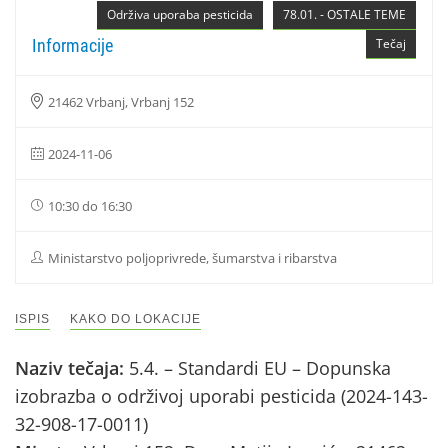
Održiva uporaba pesticida
78.01. - OSTALE TEME
Informacije
Tečaj
21462 Vrbanj, Vrbanj 152
2024-11-06
10:30 do 16:30
Ministarstvo poljoprivrede, šumarstva i ribarstva
ISPIS
KAKO DO LOKACIJE
Naziv tečaja:
5.4. – Standardi EU – Dopunska
izobrazba o održivoj uporabi pesticida (2024-143-
32-908-17-0011)