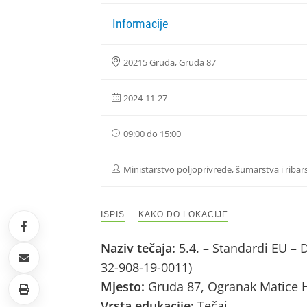
Informacije
20215 Gruda, Gruda 87
2024-11-27
09:00 do 15:00
Ministarstvo poljoprivrede, šumarstva i ribar
ISPIS
KAKO DO LOKACIJE
Naziv tečaja:
5.4. – Standardi EU – 
32-908-19-0011)
Mjesto:
Gruda 87, Ogranak Matice Hr
Vrsta edukacije:
Tečaj