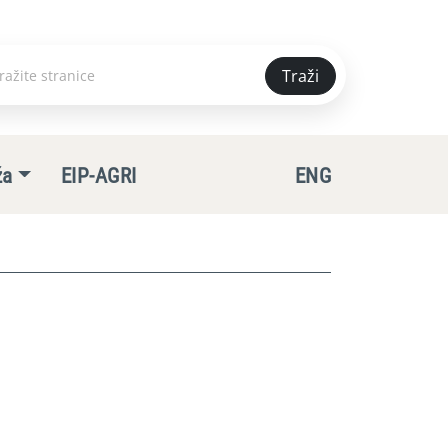
Traži
e
ža
EIP-AGRI
ENG