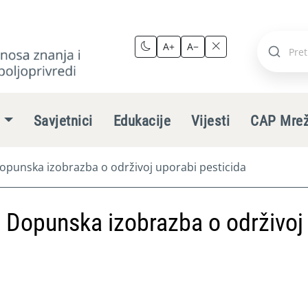
A+
A−
Pretraži
stranic
e
Savjetnici
Edukacije
Vijesti
CAP Mre
Dopunska izobrazba o održivoj uporabi pesticida
– Dopunska izobrazba o održivoj