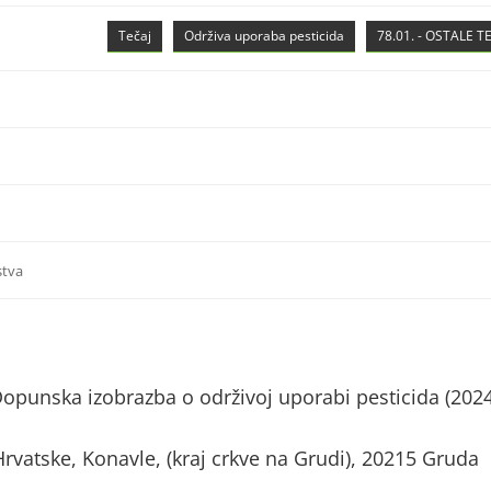
Tečaj
Održiva uporaba pesticida
78.01. - OSTALE 
stva
Dopunska izobrazba o održivoj uporabi pesticida (202
vatske, Konavle, (kraj crkve na Grudi), 20215 Gruda