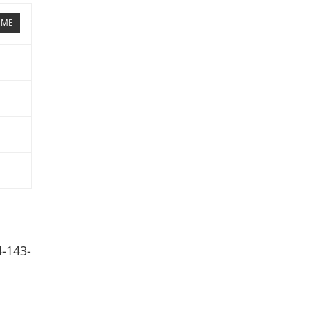
TEME
4-143-