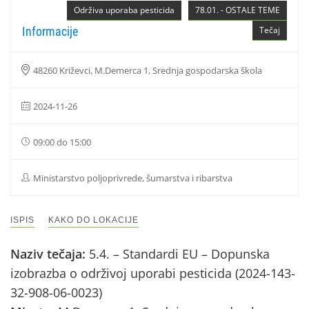
Održiva uporaba pesticida
78.01. - OSTALE TEME
Informacije
Tečaj
48260 Križevci, M.Demerca 1, Srednja gospodarska škola
2024-11-26
09:00 do 15:00
Ministarstvo poljoprivrede, šumarstva i ribarstva
ISPIS
KAKO DO LOKACIJE
Naziv tečaja:
5.4. – Standardi EU – Dopunska
izobrazba o održivoj uporabi pesticida (2024-143-
32-908-06-0023)