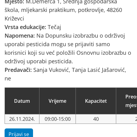
Mjesto:
M.Demerca 1, Srednja gospodarska
škola, mljekarski praktikum, potkrovlje, 48260
Križevci
Vrsta edukacije:
Tečaj
Napomena:
Na Dopunsku izobrazbu o održivoj
uporabi pesticida mogu se prijaviti samo
korisnici koji su već položili Osnovnu izobrazbu o
održivoj uporabi pesticida.
Predavači:
Sanja Vuković, Tanja Lasić Jašarović,
ne
Preo
Datum
Vrijeme
Kapacitet
mjes
26.11.2024.
09:00-15:00
40
Prijavi se