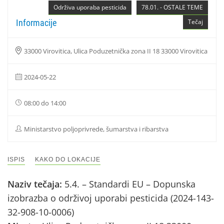
Održiva uporaba pesticida
78.01. - OSTALE TEME
Informacije
Tečaj
33000 Virovitica, Ulica Poduzetnička zona II 18 33000 Virovitica
2024-05-22
08:00 do 14:00
Ministarstvo poljoprivrede, šumarstva i ribarstva
ISPIS
KAKO DO LOKACIJE
Naziv tečaja:
5.4. – Standardi EU – Dopunska
izobrazba o održivoj uporabi pesticida (2024-143-
32-908-10-0006)