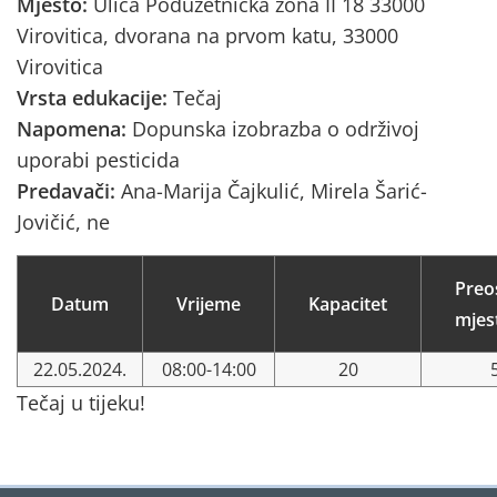
Mjesto:
Ulica Poduzetnička zona II 18 33000
Virovitica, dvorana na prvom katu, 33000
Virovitica
Vrsta edukacije:
Tečaj
Napomena:
Dopunska izobrazba o održivoj
uporabi pesticida
Predavači:
Ana-Marija Čajkulić, Mirela Šarić-
Jovičić, ne
Preo
Datum
Vrijeme
Kapacitet
mjes
22.05.2024.
08:00-14:00
20
Tečaj u tijeku!