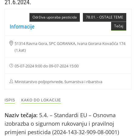
21.6.2024.
Održiva uporaba pesticida
78.01. - OSTALE TEME
Informacije
Tečaj
51314 Ravna Gora, SPC GORANKA, Ivana Gorana Kovačića 174
(1.kat)
05-07-2024 9:00 do 09-07-2024 15:00
Ministarstvo poljoprivrede, šumarstva i ribarstva
ISPIS
KAKO DO LOKACIJE
Naziv tečaja:
5.4. – Standardi EU – Osnovna
izobrazba o sigurnom rukovanju i pravilnoj
primjeni pesticida (2024-143-32-909-08-0001)