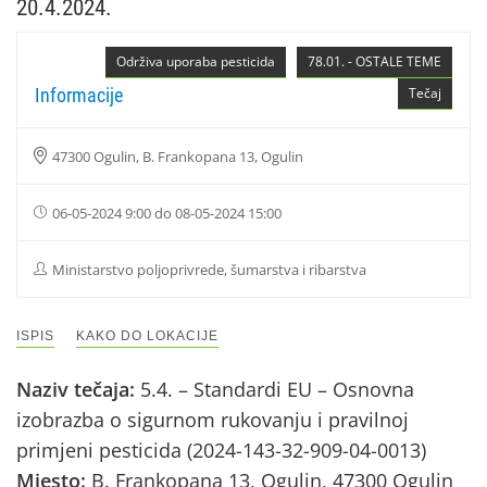
20.4.2024.
Održiva uporaba pesticida
78.01. - OSTALE TEME
Informacije
Tečaj
47300 Ogulin, B. Frankopana 13, Ogulin
06-05-2024 9:00 do 08-05-2024 15:00
Ministarstvo poljoprivrede, šumarstva i ribarstva
ISPIS
KAKO DO LOKACIJE
Naziv tečaja:
5.4. – Standardi EU – Osnovna
izobrazba o sigurnom rukovanju i pravilnoj
primjeni pesticida (2024-143-32-909-04-0013)
Mjesto:
B. Frankopana 13, Ogulin, 47300 Ogulin