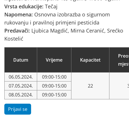
Vrsta edukacije:
Tečaj
Napomena:
Osnovna izobrazba o sigurnom
rukovanju i pravilnoj primjeni pesticida
Predavači:
Ljubica Magdić, Mirna Ceranić, Srećko
Kostelić
Preo
Datum
Vrijeme
Kapacitet
mjes
06.05.2024.
09:00-15:00
07.05.2024.
09:00-15:00
22
08.05.2024.
09:00-15:00
Prijavi se