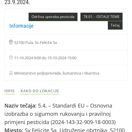
23.9.2024.
Održiva uporaba pesticida
78.01. - OSTALE TEME
Informacije
Tečaj
52100 Pula, Sv.Felicite 5a
11-10-2024 9:00 do 15-10-2024 15:00
Ministarstvo poljoprivrede, šumarstva i ribarstva
ISPIS
KAKO DO LOKACIJE
Naziv tečaja:
5.4. – Standardi EU – Osnovna
izobrazba o sigurnom rukovanju i pravilnoj
primjeni pesticida (2024-143-32-909-18-0003)
Mjesto:
Sv.Felicite 5a, Udruženje obrtnika, 52100