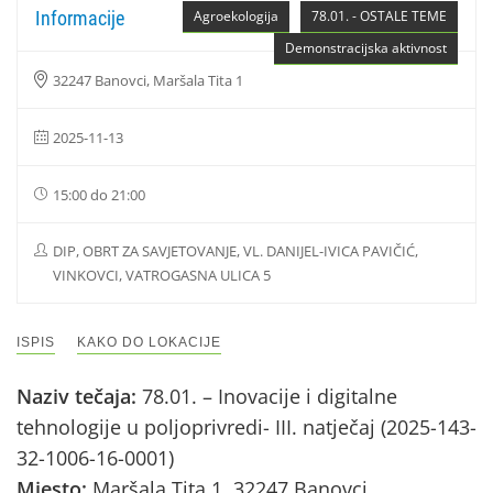
Informacije
Agroekologija
78.01. - OSTALE TEME
Demonstracijska aktivnost
32247 Banovci, Maršala Tita 1
2025-11-13
15:00 do 21:00
DIP, OBRT ZA SAVJETOVANJE, VL. DANIJEL-IVICA PAVIČIĆ,
VINKOVCI, VATROGASNA ULICA 5
ISPIS
KAKO DO LOKACIJE
Naziv tečaja:
78.01. – Inovacije i digitalne
tehnologije u poljoprivredi- III. natječaj (2025-143-
32-1006-16-0001)
Mjesto:
Maršala Tita 1, 32247 Banovci