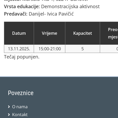
Vrsta edukacije:
Demonstracijska aktivnost
Predavači:
Danijel- Ivica Pavičić
Preo
Datum
Vrijeme
Kapacitet
mjes
13.11.2025.
15:00-21:00
5
Tečaj popunjen.
Poveznice
O nama
Kontakt