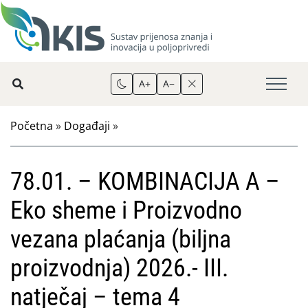
A+
A−
Početna
»
Događaji
»
78.01. – KOMBINACIJA A –
Eko sheme i Proizvodno
vezana plaćanja (biljna
proizvodnja) 2026.- III.
natječaj – tema 4