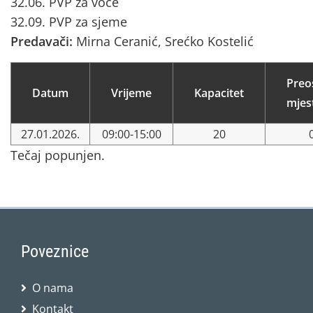
32.06. PVP za voće
32.09. PVP za sjeme
Predavači:
Mirna Ceranić, Srećko Kostelić
Preo
Datum
Vrijeme
Kapacitet
mjes
27.01.2026.
09:00-15:00
20
Tečaj popunjen.
Poveznice
O nama
Kontakt