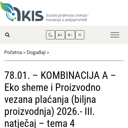
A+
A−
Početna
»
Događaji
»
78.01. – KOMBINACIJA A –
Eko sheme i Proizvodno
vezana plaćanja (biljna
proizvodnja) 2026.- III.
natječaj – tema 4