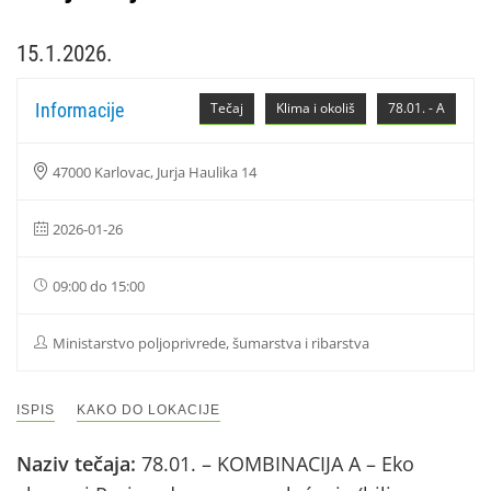
15.1.2026.
Informacije
Tečaj
Klima i okoliš
78.01. - A
47000 Karlovac, Jurja Haulika 14
2026-01-26
09:00 do 15:00
Ministarstvo poljoprivrede, šumarstva i ribarstva
ISPIS
KAKO DO LOKACIJE
Naziv tečaja:
78.01. – KOMBINACIJA A – Eko