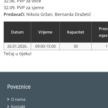
32.06. PVP za voće
32.09. PVP za sjeme
Predavači:
Nikola Gržan, Bernarda Dražetić
Preo
Datum
Vrijeme
Kapacitet
mjes
26.01.2026.
09:00-15:00
30
1
Tečaj u tijeku!
Poveznice
O nama
Kontakt