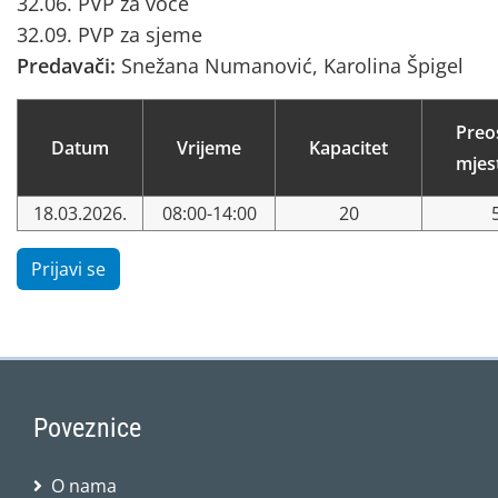
32.06. PVP za voće
32.09. PVP za sjeme
Predavači:
Snežana Numanović, Karolina Špigel
Preo
Datum
Vrijeme
Kapacitet
mjes
18.03.2026.
08:00-14:00
20
Prijavi se
Poveznice
O nama