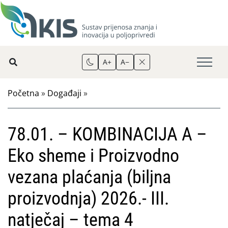
A+
A−
Početna
»
Događaji
»
78.01. – KOMBINACIJA A –
Eko sheme i Proizvodno
vezana plaćanja (biljna
proizvodnja) 2026.- III.
natječaj – tema 4