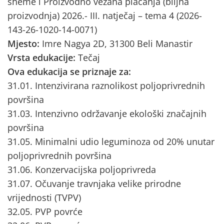
sheme i Proizvodno vezana plaćanja (biljna
proizvodnja) 2026.- III. natječaj – tema 4 (2026-
143-26-1020-14-0071)
Mjesto:
Imre Nagya 2D, 31300 Beli Manastir
Vrsta edukacije:
Tečaj
Ova edukacija se priznaje za:
31.01. Intenzivirana raznolikost poljoprivrednih
površina
31.03. Intenzivno održavanje ekološki značajnih
površina
31.05. Minimalni udio leguminoza od 20% unutar
poljoprivrednih površina
31.06. Konzervacijska poljoprivreda
31.07. Očuvanje travnjaka velike prirodne
vrijednosti (TVPV)
32.05. PVP povrće