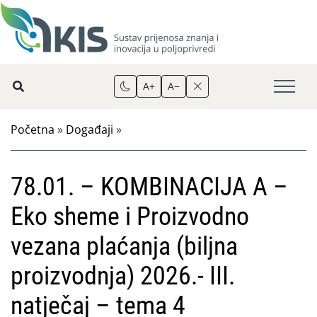
A+
A−
Početna
»
Događaji
»
78.01. – KOMBINACIJA A –
Eko sheme i Proizvodno
vezana plaćanja (biljna
proizvodnja) 2026.- III.
natječaj – tema 4