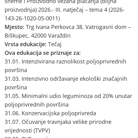
sheme i Proizvodno vezana plaćanja (biljna
proizvodnja) 2026.- III. natječaj – tema 4 (2026-
143-26-1020-05-0011)
Mjesto:
Trg Ivana Perkovca 38, Vatrogasni dom –
Biškupec, 42000 Varaždin
Vrsta edukacije:
Tečaj
Ova edukacija se priznaje za:
31.01. Intenzivirana raznolikost poljoprivrednih
površina
31.03. Intenzivno održavanje ekološki značajnih
površina
31.05. Minimalni udio leguminoza od 20% unutar
poljoprivrednih površina
31.06. Konzervacijska poljoprivreda
31.07. Očuvanje travnjaka velike prirodne
vrijednosti (TVPV)