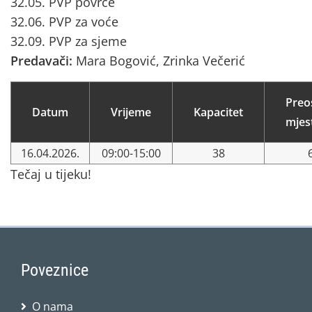
32.05. PVP povrće
32.06. PVP za voće
32.09. PVP za sjeme
Predavači:
Mara Bogović, Zrinka Večerić
Preo
Datum
Vrijeme
Kapacitet
mjes
16.04.2026.
09:00-15:00
38
Tečaj u tijeku!
Poveznice
O nama