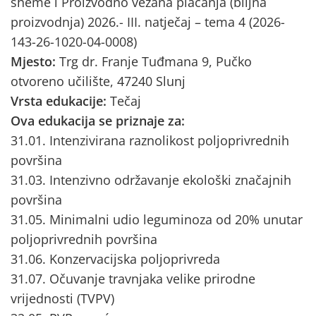
sheme i Proizvodno vezana plaćanja (biljna
proizvodnja) 2026.- III. natječaj – tema 4 (2026-
143-26-1020-04-0008)
Mjesto:
Trg dr. Franje Tuđmana 9, Pučko
otvoreno učilište, 47240 Slunj
Vrsta edukacije:
Tečaj
Ova edukacija se priznaje za:
31.01. Intenzivirana raznolikost poljoprivrednih
površina
31.03. Intenzivno održavanje ekološki značajnih
površina
31.05. Minimalni udio leguminoza od 20% unutar
poljoprivrednih površina
31.06. Konzervacijska poljoprivreda
31.07. Očuvanje travnjaka velike prirodne
vrijednosti (TVPV)