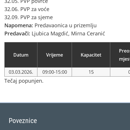
32.05. PVP povrće
32.06. PVP za voće
32.09. PVP za sjeme
Napomena:
Predavaonica u prizemlju
Predavači:
Ljubica Magdić, Mirna Ceranić
Preo
Datum
Vrijeme
Kapacitet
mjes
03.03.2026.
09:00-15:00
15
Tečaj popunjen.
Poveznice