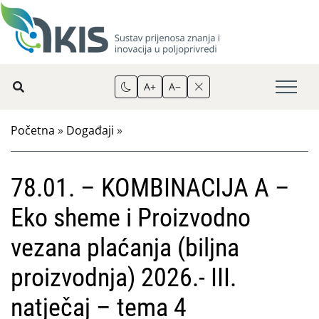
A+
A−
Početna
»
Događaji
»
78.01. – KOMBINACIJA A –
Eko sheme i Proizvodno
vezana plaćanja (biljna
proizvodnja) 2026.- III.
natječaj – tema 4