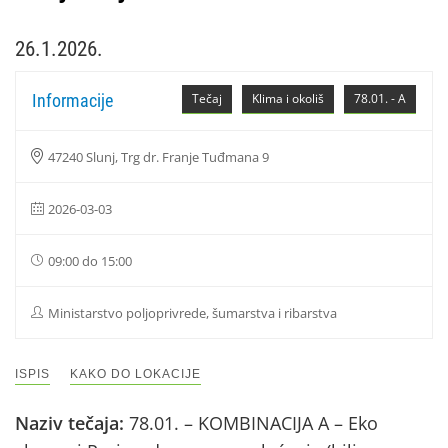
26.1.2026.
Informacije
Tečaj
Klima i okoliš
78.01. - A
47240 Slunj, Trg dr. Franje Tuđmana 9
2026-03-03
09:00 do 15:00
Ministarstvo poljoprivrede, šumarstva i ribarstva
ISPIS
KAKO DO LOKACIJE
Naziv tečaja:
78.01. – KOMBINACIJA A – Eko