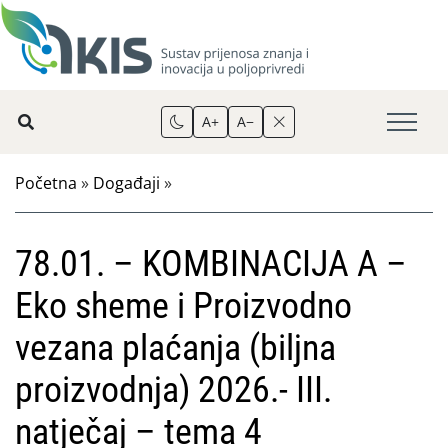
A+
A−
Početna
»
Događaji
»
78.01. – KOMBINACIJA A –
Eko sheme i Proizvodno
vezana plaćanja (biljna
proizvodnja) 2026.- III.
natječaj – tema 4