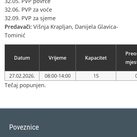
32.05. PVP povrće
32.06. PVP za voće
32.09. PVP za sjeme
Predavači:
Višnja Krapljan, Danijela Glavica-
Tominić
Preo
Datum
Vrijeme
Kapacitet
mjes
27.02.2026.
08:00-14:00
15
Tečaj popunjen.
Poveznice