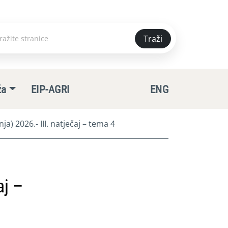
Traži
e
ža
EIP-AGRI
ENG
) 2026.- III. natječaj – tema 4
aj –