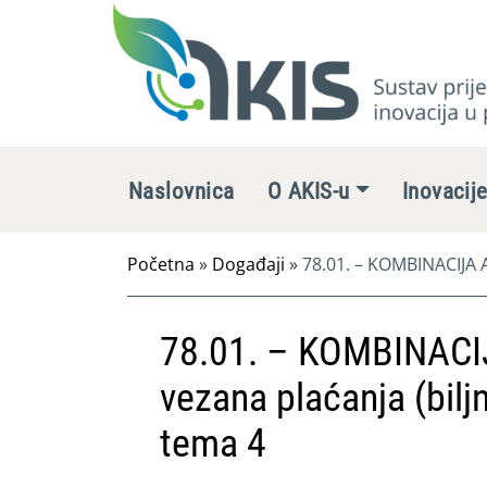
Naslovnica
O AKIS-u
Inovacij
Početna
»
Događaji
»
78.01. – KOMBINACIJA A
78.01. – KOMBINACIJ
vezana plaćanja (biljn
tema 4