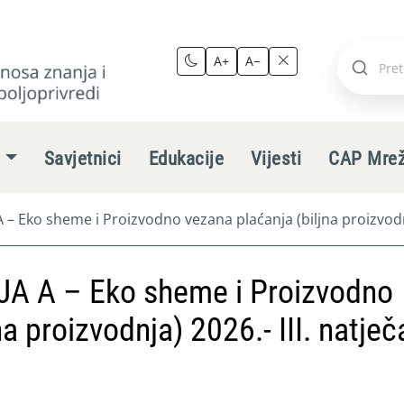
A+
A−
Pretraži
stranic
e
Savjetnici
Edukacije
Vijesti
CAP Mre
 – Eko sheme i Proizvodno vezana plaćanja (biljna proizvodnja
A A – Eko sheme i Proizvodno
a proizvodnja) 2026.- III. natječ