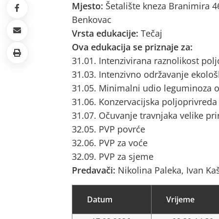
Mjesto:
Šetalište kneza Branimira 
Benkovac
Vrsta edukacije:
Tečaj
Ova edukacija se priznaje za:
31.01. Intenzivirana raznolikost pol
31.03. Intenzivno održavanje ekološ
31.05. Minimalni udio leguminoza o
31.06. Konzervacijska poljoprivreda
31.07. Očuvanje travnjaka velike pri
32.05. PVP povrće
32.06. PVP za voće
32.09. PVP za sjeme
Predavači:
Nikolina Paleka, Ivan Ka
Datum
Vrijeme