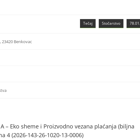
Tečaj
Stočarstvo
78.01.
6, 23420 Benkovac
stva
A – Eko sheme i Proizvodno vezana plaćanja (biljna
tema 4 (2026-143-26-1020-13-0006)