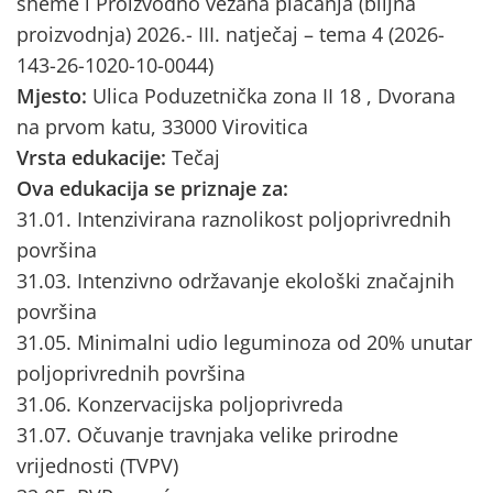
sheme i Proizvodno vezana plaćanja (biljna
proizvodnja) 2026.- III. natječaj – tema 4 (2026-
143-26-1020-10-0044)
Mjesto:
Ulica Poduzetnička zona II 18 , Dvorana
na prvom katu, 33000 Virovitica
Vrsta edukacije:
Tečaj
Ova edukacija se priznaje za:
31.01. Intenzivirana raznolikost poljoprivrednih
površina
31.03. Intenzivno održavanje ekološki značajnih
površina
31.05. Minimalni udio leguminoza od 20% unutar
poljoprivrednih površina
31.06. Konzervacijska poljoprivreda
31.07. Očuvanje travnjaka velike prirodne
vrijednosti (TVPV)