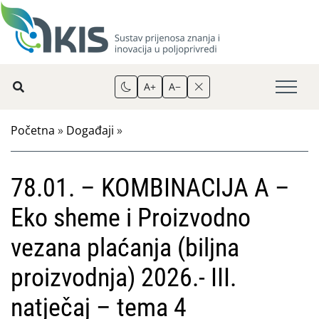
A+
A−
Početna
»
Događaji
»
78.01. – KOMBINACIJA A –
Eko sheme i Proizvodno
vezana plaćanja (biljna
proizvodnja) 2026.- III.
natječaj – tema 4