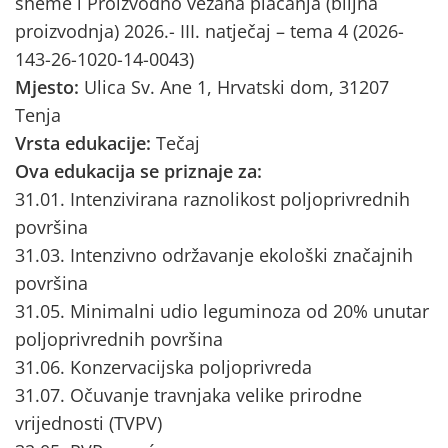
sheme i Proizvodno vezana plaćanja (biljna
proizvodnja) 2026.- III. natječaj – tema 4 (2026-
143-26-1020-14-0043)
Mjesto:
Ulica Sv. Ane 1, Hrvatski dom, 31207
Tenja
Vrsta edukacije:
Tečaj
Ova edukacija se priznaje za:
31.01. Intenzivirana raznolikost poljoprivrednih
površina
31.03. Intenzivno održavanje ekološki značajnih
površina
31.05. Minimalni udio leguminoza od 20% unutar
poljoprivrednih površina
31.06. Konzervacijska poljoprivreda
31.07. Očuvanje travnjaka velike prirodne
vrijednosti (TVPV)