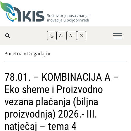
A+
A−
Početna
»
Događaji
»
78.01. – KOMBINACIJA A –
Eko sheme i Proizvodno
vezana plaćanja (biljna
proizvodnja) 2026.- III.
natječaj – tema 4