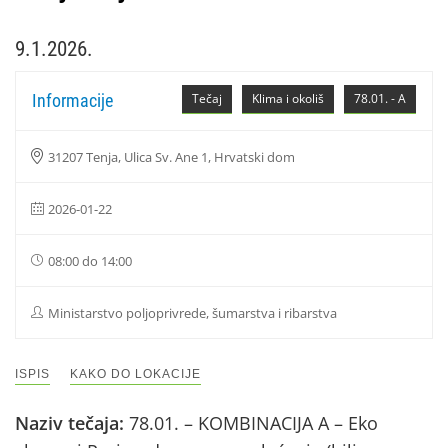
9.1.2026.
Informacije
Tečaj
Klima i okoliš
78.01. - A
31207 Tenja, Ulica Sv. Ane 1, Hrvatski dom
2026-01-22
08:00 do 14:00
Ministarstvo poljoprivrede, šumarstva i ribarstva
ISPIS
KAKO DO LOKACIJE
Naziv tečaja:
78.01. – KOMBINACIJA A – Eko