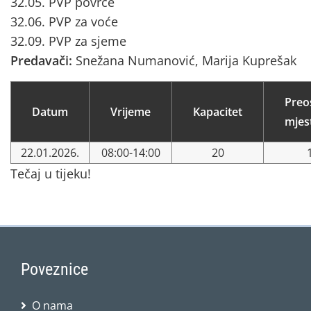
32.05. PVP povrće
32.06. PVP za voće
32.09. PVP za sjeme
Predavači:
Snežana Numanović, Marija Kuprešak
Preo
Datum
Vrijeme
Kapacitet
mjes
22.01.2026.
08:00-14:00
20
Tečaj u tijeku!
Poveznice
O nama