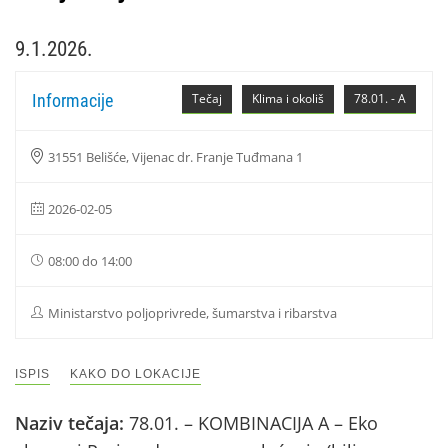
9.1.2026.
Informacije
Tečaj
Klima i okoliš
78.01. - A
31551 Belišće, Vijenac dr. Franje Tuđmana 1
2026-02-05
08:00 do 14:00
Ministarstvo poljoprivrede, šumarstva i ribarstva
ISPIS
KAKO DO LOKACIJE
Naziv tečaja:
78.01. – KOMBINACIJA A – Eko