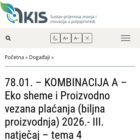
A+
A−
Početna
»
Događaji
»
78.01. – KOMBINACIJA A –
Eko sheme i Proizvodno
vezana plaćanja (biljna
proizvodnja) 2026.- III.
natječaj – tema 4