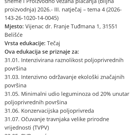
sheme i Proizvodno vezana plaćanja (biljna
proizvodnja) 2026.- III. natječaj – tema 4 (2026-
143-26-1020-14-0045)
Mjesto:
Vijenac dr. Franje Tuđmana 1, 31551
Belišće
Vrsta edukacije:
Tečaj
Ova edukacija se priznaje za:
31.01. Intenzivirana raznolikost poljoprivrednih
površina
31.03. Intenzivno održavanje ekološki značajnih
površina
31.05. Minimalni udio leguminoza od 20% unutar
poljoprivrednih površina
31.06. Konzervacijska poljoprivreda
31.07. Očuvanje travnjaka velike prirodne
vrijednosti (TVPV)