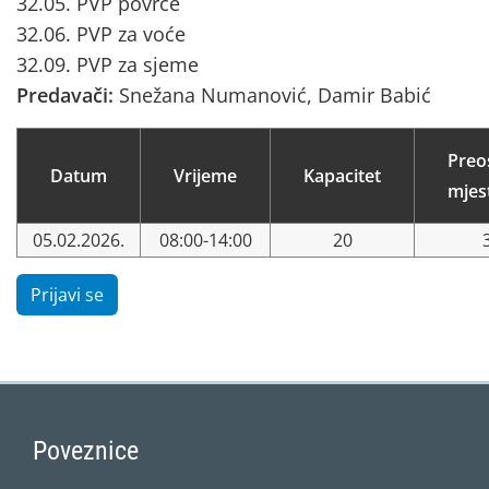
32.05. PVP povrće
32.06. PVP za voće
32.09. PVP za sjeme
Predavači:
Snežana Numanović, Damir Babić
Preo
Datum
Vrijeme
Kapacitet
mjes
05.02.2026.
08:00-14:00
20
Prijavi se
Poveznice