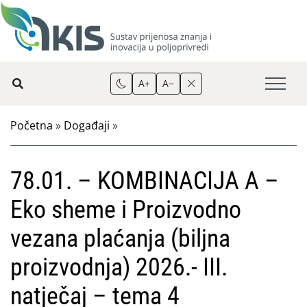
A+
A−
Početna
»
Događaji
»
78.01. – KOMBINACIJA A –
Eko sheme i Proizvodno
vezana plaćanja (biljna
proizvodnja) 2026.- III.
natječaj – tema 4