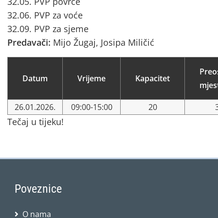
32.05. PVP povrće
32.06. PVP za voće
32.09. PVP za sjeme
Predavači:
Mijo Žugaj, Josipa Miličić
Preo
Datum
Vrijeme
Kapacitet
mjes
26.01.2026.
09:00-15:00
20
Tečaj u tijeku!
Poveznice
O nama