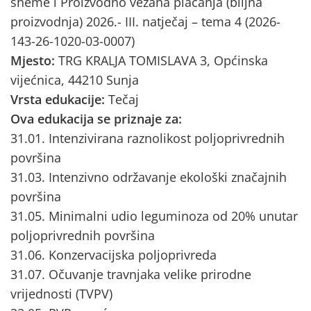
sheme i Proizvodno vezana plaćanja (biljna
proizvodnja) 2026.- III. natječaj – tema 4 (2026-
143-26-1020-03-0007)
Mjesto:
TRG KRALJA TOMISLAVA 3, Općinska
vijećnica, 44210 Sunja
Vrsta edukacije:
Tečaj
Ova edukacija se priznaje za:
31.01. Intenzivirana raznolikost poljoprivrednih
površina
31.03. Intenzivno održavanje ekološki značajnih
površina
31.05. Minimalni udio leguminoza od 20% unutar
poljoprivrednih površina
31.06. Konzervacijska poljoprivreda
31.07. Očuvanje travnjaka velike prirodne
vrijednosti (TVPV)