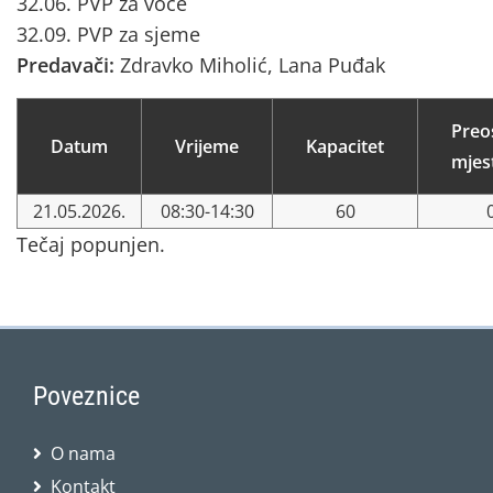
32.06. PVP za voće
32.09. PVP za sjeme
Predavači:
Zdravko Miholić, Lana Puđak
Preo
Datum
Vrijeme
Kapacitet
mjes
21.05.2026.
08:30-14:30
60
Tečaj popunjen.
Poveznice
O nama
Kontakt