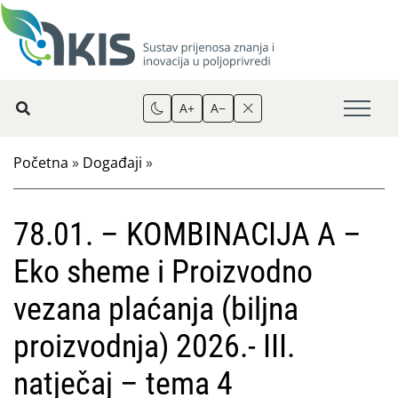
A+
A−
Početna
»
Događaji
»
78.01. – KOMBINACIJA A –
Eko sheme i Proizvodno
vezana plaćanja (biljna
proizvodnja) 2026.- III.
natječaj – tema 4