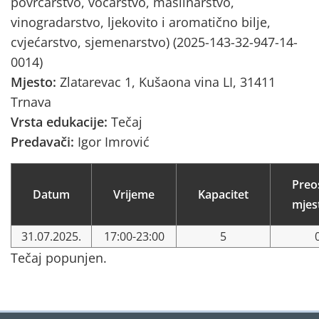
povrćarstvo, voćarstvo, maslinarstvo,
vinogradarstvo, ljekovito i aromatično bilje,
cvjećarstvo, sjemenarstvo) (2025-143-32-947-14-
0014)
Mjesto:
Zlatarevac 1, Kušaona vina LI, 31411
Trnava
Vrsta edukacije:
Tečaj
Predavači:
Igor Imrović
Preo
Datum
Vrijeme
Kapacitet
mjes
31.07.2025.
17:00-23:00
5
Tečaj popunjen.