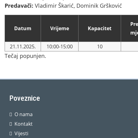
Predavači:
Vladimir Škarić, Dominik Gršković
Pr
Datum
Vrijeme
Kapacitet
mj
21.11.2025.
10:00-15:00
10
Tečaj popunjen.
Poveznice
O nama
Kontakt
Vijesti