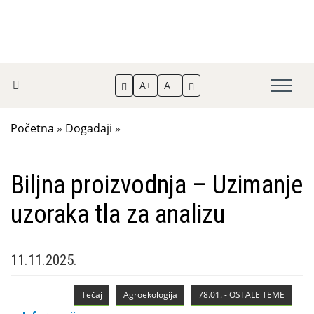
A+
A−
Početna
»
Događaji
»
Biljna proizvodnja – Uzimanje
uzoraka tla za analizu
11.11.2025.
Tečaj
Agroekologija
78.01. - OSTALE TEME