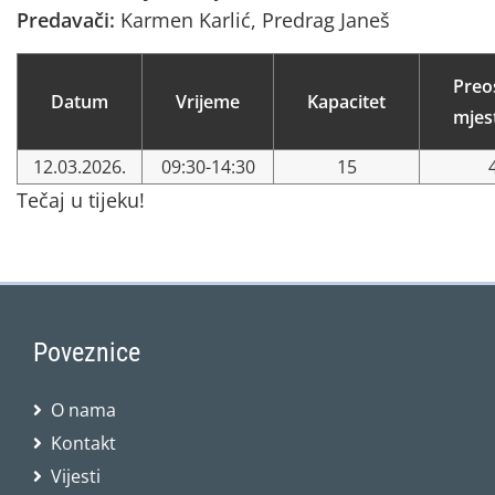
Predavači:
Karmen Karlić, Predrag Janeš
Preo
Datum
Vrijeme
Kapacitet
mjes
12.03.2026.
09:30-14:30
15
Tečaj u tijeku!
Poveznice
O nama
Kontakt
Vijesti