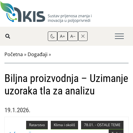
A+
A−
Početna
»
Događaji
»
Biljna proizvodnja – Uzimanje
uzoraka tla za analizu
19.1.2026.
Ratarstvo
Klima i okoliš
78.01. - OSTALE TEME