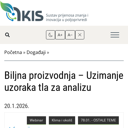
A+
A−
Početna
»
Događaji
»
Biljna proizvodnja – Uzimanje
uzoraka tla za analizu
20.1.2026.
Webinar
Klima i okoliš
78.01. - OSTALE TEME