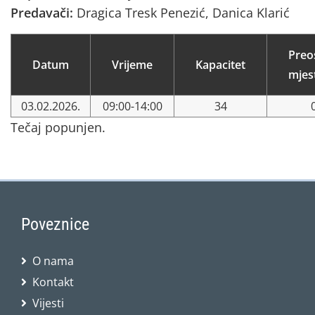
Predavači:
Dragica Tresk Penezić, Danica Klarić
Preo
Datum
Vrijeme
Kapacitet
mjes
03.02.2026.
09:00-14:00
34
Tečaj popunjen.
Poveznice
O nama
Kontakt
Vijesti