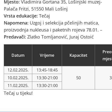
Mjesto:
Vladimira Gortana 35, Lošinjski muzej-
Palača Fritzi, 51550 Mali Lošinj
Vrsta edukacije:
Tečaj
Napomena:
Uzgoj i selekcija pčelinjih matica,
proizvodnja nukleusa i paketnih rojeva 78.01. –
Predavači:
Zlatko Tomljanović, Juraj Ostoić
Preo
Datum
Vrijeme
Kapacitet
mjes
12.02.2025.
13:45-18:45
10.02.2025.
13:30-21:00
50
3
11.02.2025.
13:30-21:00
Tečaj u tijeku!