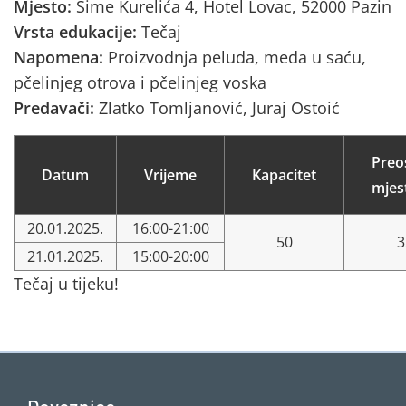
Mjesto:
Šime Kurelića 4, Hotel Lovac, 52000 Pazin
Vrsta edukacije:
Tečaj
Napomena:
Proizvodnja peluda, meda u saću,
pčelinjeg otrova i pčelinjeg voska
Predavači:
Zlatko Tomljanović, Juraj Ostoić
Preo
Datum
Vrijeme
Kapacitet
mjes
20.01.2025.
16:00-21:00
50
3
21.01.2025.
15:00-20:00
Tečaj u tijeku!