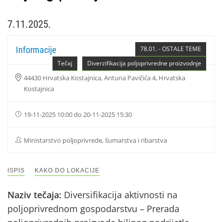
7.11.2025.
Informacije
78.01. - OSTALE TEME
Tečaj
Diverzifikacija poljoprivredne proizvodnje
44430 Hrvatska Kostajnica, Antuna Pavičića 4, Hrvatska
Kostajnica
19-11-2025 10:00 do 20-11-2025 15:30
Ministarstvo poljoprivrede, šumarstva i ribarstva
ISPIS
KAKO DO LOKACIJE
Naziv tečaja:
Diversifikacija aktivnosti na
poljoprivrednom gospodarstvu – Prerada