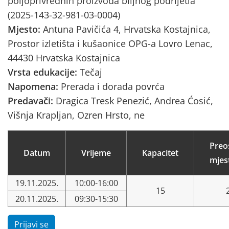
poljoprivrednih proizvoda biljnog podrijetla
(2025-143-32-981-03-0004)
Mjesto:
Antuna Pavičića 4, Hrvatska Kostajnica,
Prostor izletišta i kušaonice OPG-a Lovro Lenac,
44430 Hrvatska Kostajnica
Vrsta edukacije:
Tečaj
Napomena:
Prerada i dorada povrća
Predavači:
Dragica Tresk Penezić, Andrea Ćosić,
Višnja Krapljan, Ozren Hrsto, ne
Preo
Datum
Vrijeme
Kapacitet
mjes
19.11.2025.
10:00-16:00
15
20.11.2025.
09:30-15:30
Prijavi se