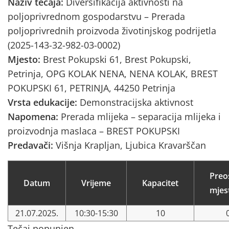
Naziv tečaja:
Diversifikacija aktivnosti na
poljoprivrednom gospodarstvu – Prerada
poljoprivrednih proizvoda životinjskog podrijetla
(2025-143-32-982-03-0002)
Mjesto:
Brest Pokupski 61, Brest Pokupski,
Petrinja, OPG KOLAK NENA, NENA KOLAK, BREST
POKUPSKI 61, PETRINJA, 44250 Petrinja
Vrsta edukacije:
Demonstracijska aktivnost
Napomena:
Prerada mlijeka – separacija mlijeka i
proizvodnja maslaca – BREST POKUPSKI
Predavači:
Višnja Krapljan, Ljubica Kravarščan
Preo
Datum
Vrijeme
Kapacitet
mjes
21.07.2025.
10:30-15:30
10
Tečaj popunjen.