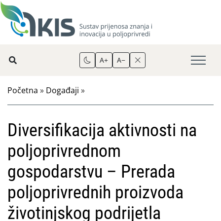
A+
A−
Početna
»
Događaji
»
Diversifikacija aktivnosti na
poljoprivrednom
gospodarstvu – Prerada
poljoprivrednih proizvoda
životinjskog podrijetla