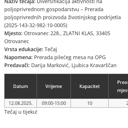
Naziv tečaja:
Diversifikacija aktivnosti na
poljoprivrednom gospodarstvu – Prerada
poljoprivrednih proizvoda životinjskog podrijetla
(2025-143-32-982-10-0005)
Mjesto:
Otrovanec 228., ZLATNI KLAS, 33405
Otrovanec
Vrsta edukacije:
Tečaj
Napomena:
Prerada pilećeg mesa na OPG
Predavači:
Darija Marković, Ljubica Kravarščan
Preo
Datum
Vrijeme
Kapacitet
mjes
12.08.2025.
09:00-15:00
10
Tečaj u tijeku!