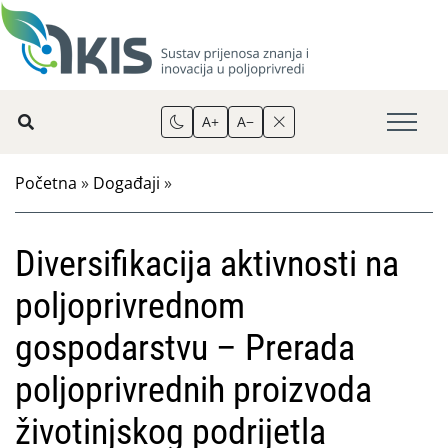
A+
A−
Početna
»
Događaji
»
Diversifikacija aktivnosti na
poljoprivrednom
gospodarstvu – Prerada
poljoprivrednih proizvoda
životinjskog podrijetla