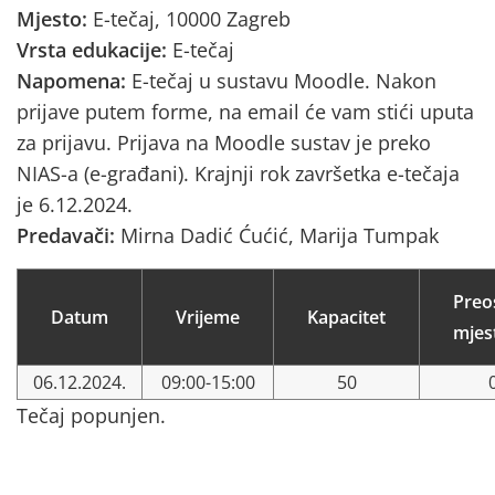
Mjesto:
E-tečaj, 10000 Zagreb
Vrsta edukacije:
E-tečaj
Napomena:
E-tečaj u sustavu Moodle. Nakon
prijave putem forme, na email će vam stići uputa
za prijavu. Prijava na Moodle sustav je preko
NIAS-a (e-građani). Krajnji rok završetka e-tečaja
je 6.12.2024.
Predavači:
Mirna Dadić Ćućić, Marija Tumpak
Preo
Datum
Vrijeme
Kapacitet
mjes
06.12.2024.
09:00-15:00
50
Tečaj popunjen.