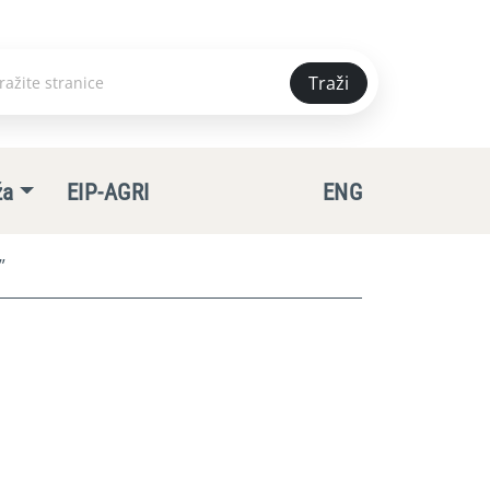
Traži
e
ža
EIP-AGRI
ENG
”