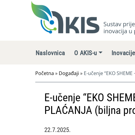
Naslovnica
O AKIS-u
Inovacij
Početna
»
Događaji
»
E-učenje “EKO SHEME 
E-učenje “EKO SHE
PLAĆANJA (biljna pro
22.7.2025.