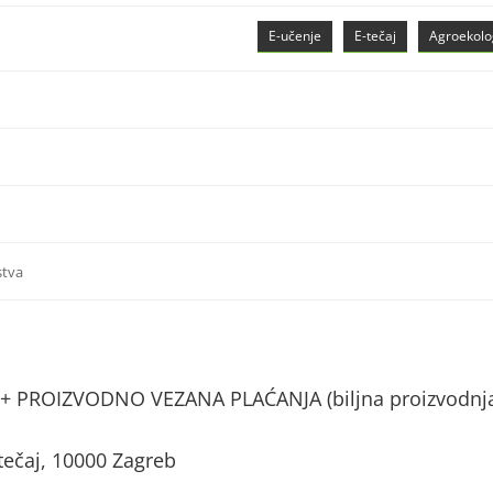
E-učenje
E-tečaj
Agroekolo
stva
+ PROIZVODNO VEZANA PLAĆANJA (biljna proizvodnj
tečaj, 10000 Zagreb