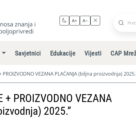
A+
A−
Pretraži
stranic
e
Savjetnici
Edukacije
Vijesti
CAP Mre
+ PROIZVODNO VEZANA PLAĆANJA (biljna proizvodnja) 2025.
ME + PROIZVODNO VEZANA
izvodnja) 2025.”