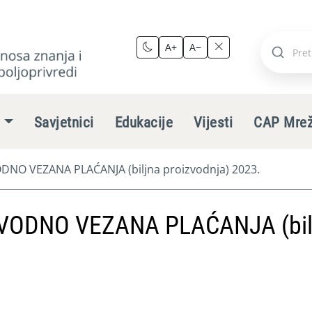
A+
A−
Pretraži
stranic
e
Savjetnici
Edukacije
Vijesti
CAP Mre
NO VEZANA PLAĆANJA (biljna proizvodnja) 2023.
VODNO VEZANA PLAĆANJA (bil