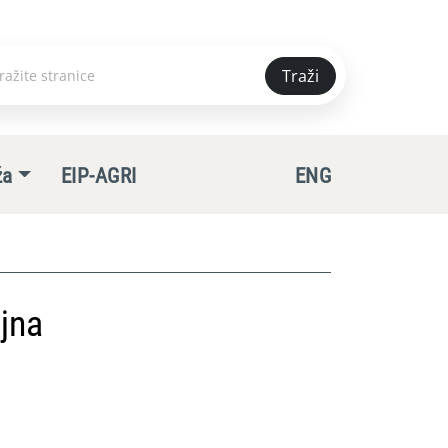
Traži
e
ža
EIP-AGRI
ENG
jna