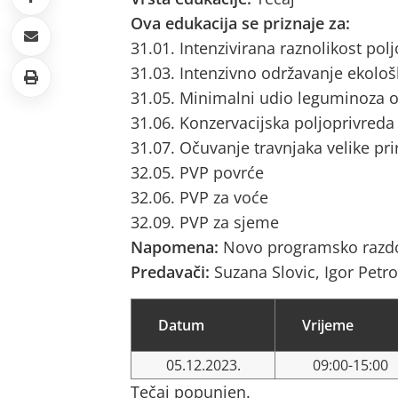
Ova edukacija se priznaje za:
31.01. Intenzivirana raznolikost pol
31.03. Intenzivno održavanje ekološ
31.05. Minimalni udio leguminoza o
31.06. Konzervacijska poljoprivreda
31.07. Očuvanje travnjaka velike pri
32.05. PVP povrće
32.06. PVP za voće
32.09. PVP za sjeme
Napomena:
Novo programsko razdo
Predavači:
Suzana Slovic, Igor Petro
Datum
Vrijeme
05.12.2023.
09:00-15:00
Tečaj popunjen.