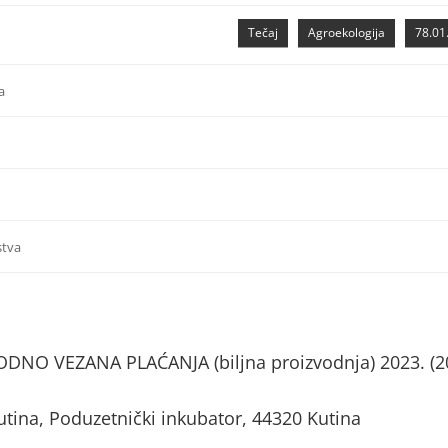
Tečaj
Agroekologija
78.01.
a
stva
NO VEZANA PLAĆANJA (biljna proizvodnja) 2023. (2
Kutina, Poduzetnički inkubator, 44320 Kutina