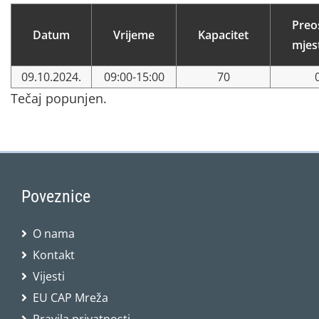
Preo
Datum
Vrijeme
Kapacitet
mjes
09.10.2024.
09:00-15:00
70
Tečaj popunjen.
Poveznice
O nama
Kontakt
Vijesti
EU CAP Mreža