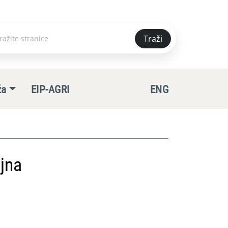
Traži
e
ža
EIP-AGRI
ENG
jna