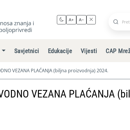
A+
A−
Pretraži
stranic
e
Savjetnici
Edukacije
Vijesti
CAP Mre
NO VEZANA PLAĆANJA (biljna proizvodnja) 2024.
VODNO VEZANA PLAĆANJA (bil