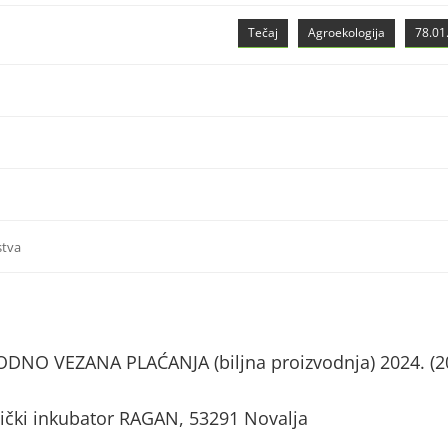
Tečaj
Agroekologija
78.01.
stva
NO VEZANA PLAĆANJA (biljna proizvodnja) 2024. (2
nički inkubator RAGAN, 53291 Novalja