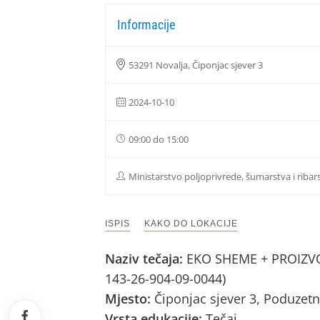
Informacije
53291 Novalja, Čiponjac sjever 3
2024-10-10
09:00 do 15:00
Ministarstvo poljoprivrede, šumarstva i ribar
ISPIS
KAKO DO LOKACIJE
Naziv tečaja:
EKO SHEME + PROIZVOD
143-26-904-09-0044)
Mjesto:
Čiponjac sjever 3, Poduzet
Vrsta edukacije:
Tečaj