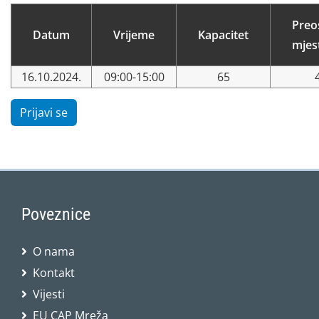
Preo
Datum
Vrijeme
Kapacitet
mjes
16.10.2024.
09:00-15:00
65
Prijavi se
Poveznice
O nama
Kontakt
Vijesti
EU CAP Mreža