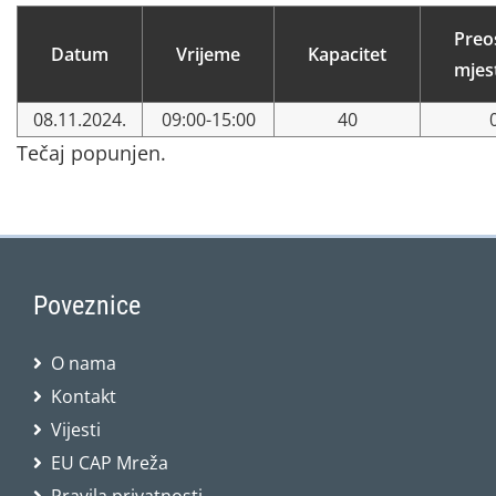
Preo
Datum
Vrijeme
Kapacitet
mjes
08.11.2024.
09:00-15:00
40
Tečaj popunjen.
Poveznice
O nama
Kontakt
Vijesti
EU CAP Mreža