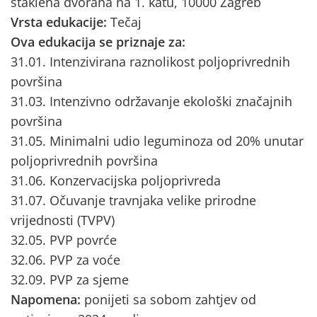
staklena dvorana na 1. katu, 10000 Zagreb
Vrsta edukacije:
Tečaj
Ova edukacija se priznaje za:
31.01. Intenzivirana raznolikost poljoprivrednih
površina
31.03. Intenzivno održavanje ekološki značajnih
površina
31.05. Minimalni udio leguminoza od 20% unutar
poljoprivrednih površina
31.06. Konzervacijska poljoprivreda
31.07. Očuvanje travnjaka velike prirodne
vrijednosti (TVPV)
32.05. PVP povrće
32.06. PVP za voće
32.09. PVP za sjeme
Napomena:
ponijeti sa sobom zahtjev od