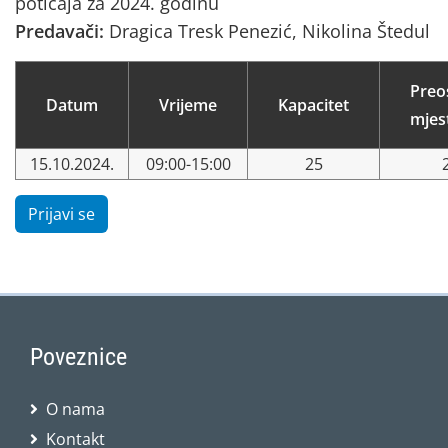
poticaja za 2024. godinu
Predavači:
Dragica Tresk Penezić, Nikolina Štedul
Preo
Datum
Vrijeme
Kapacitet
mjes
15.10.2024.
09:00-15:00
25
Prijavi se
Poveznice
O nama
Kontakt